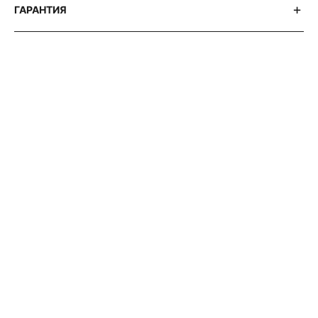
ГАРАНТИЯ
АВТОРСКИЕ СТАТЬИ 316 WATCH
ПОЧЕМУ
ВСЕ
УВАЖАЮТ
ZENITH
EL
PRIMERO
?
ИСТОРИЯ
ЛЕГЕНДАРНОГО
ХРОНОГРАФА