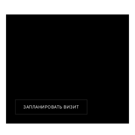
ПРИМЕРИТЬ ИЗДЕЛИЕ В БУТИКЕ
Перед покупкой Вы можете приехать в
наш бутик на примерку
г. Москва, Новинский бульвар 31, ТЦ ВЭБ.РФ
с 10:00 до 22:00
Или заказать доставку с примеркой на
удобный для Вас адрес по Москве и
области
ЗАПЛАНИРОВАТЬ ВИЗИТ