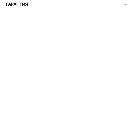
ГАРАНТИЯ
АВТОРСКИЕ СТАТЬИ 316 WATCH
ПОЧЕМУ
ВСЕ
УВАЖАЮТ
ZENITH
EL
PRIMERO
?
ИСТОРИЯ
ЛЕГЕНДАРНОГО
ХРОНОГРАФА