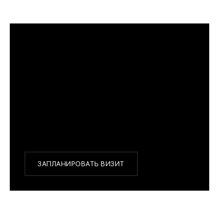
ПРИМЕРИТЬ ИЗДЕЛИЕ В БУТИКЕ
Перед покупкой Вы можете приехать в наш
бутик на примерку
г. Москва, Новинский бульвар 31, ТЦ ВЭБ.РФ
с 10:00 до 22:00
Или заказать доставку с примеркой на удобный
для Вас адрес по Москве и области
ЗАПЛАНИРОВАТЬ ВИЗИТ