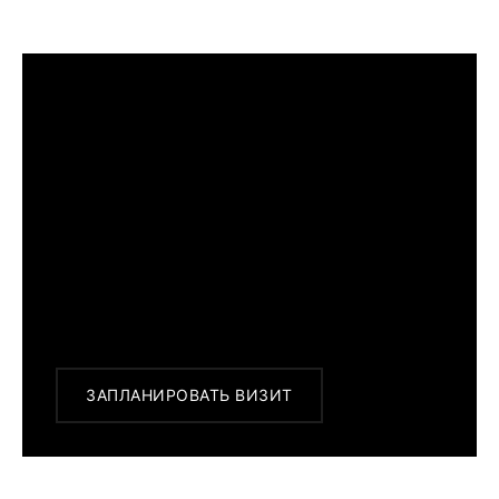
ПРИМЕРИТЬ ИЗДЕЛИЕ В БУТИКЕ
Перед покупкой Вы можете приехать в
наш бутик на примерку
г. Москва, Новинский бульвар 31, ТЦ ВЭБ.РФ
с 10:00 до 22:00
Или заказать доставку с примеркой на
удобный для Вас адрес по Москве и
области
ЗАПЛАНИРОВАТЬ ВИЗИТ