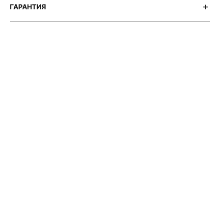
ГАРАНТИЯ
АВТОРСКИЕ СТАТЬИ 316 WATCH
ПОЧЕМУ
ВСЕ
УВАЖАЮТ
ZENITH
EL
PRIMERO
?
ИСТОРИЯ
ЛЕГЕНДАРНОГО
ХРОНОГРАФА