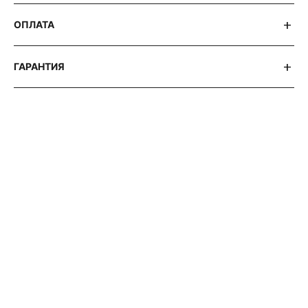
ОПЛАТА
ГАРАНТИЯ
АВТОРСКИЕ СТАТЬИ 316 WATCH
BREITLING
SUPEROCEAN
42:
ХАРАКТЕРИСТИКИ
И
ОСОБЕННОСТИ