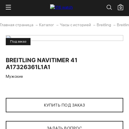
0
Главная страница
Каталог
Часы с историей
Breitling
Breitl
Под заказ
BREITLING NAVITIMER 41
A17326361L1A1
Мужские
КУПИТЬ ПОД ЗАКАЗ
ЗАДАТЬ ВОПРОС