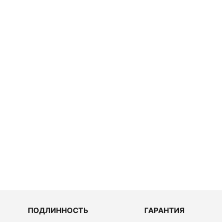
517 000
руб.
Breitling
Superocean
Heritage II 42
AB2010161C
1S1
538 000
руб.
ПОДЛИННОСТЬ
ГАРАНТИЯ