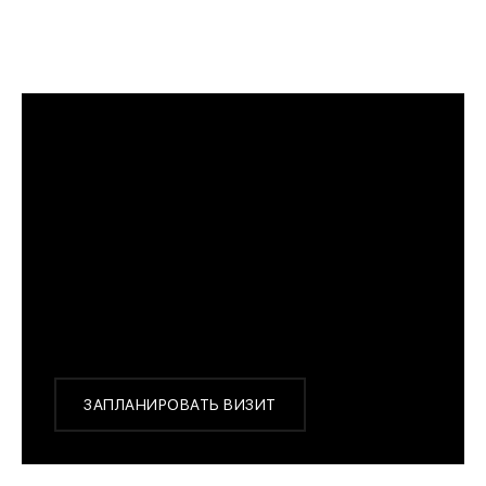
GRAND
SEIKO 9F?
ПРИМЕРИТЬ ИЗДЕЛИЕ В БУТИКЕ
Перед покупкой Вы можете приехать в наш
бутик на примерку
г. Москва, Новинский бульвар 31, ТЦ ВЭБ.РФ
с 10:00 до 22:00
Или заказать доставку с примеркой на удобный
для Вас адрес по Москве и области
ЗАПЛАНИРОВАТЬ ВИЗИТ