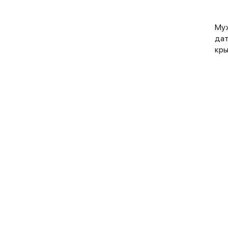
Муж
дат
кры