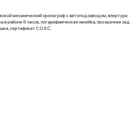
ской механический хронограф с автоподзаводом, апертура
ы в районе 6 часов, логарифмическая линейка, прозрачная за
шка, сертификат C.O.S.C.
АВТОРСКИЕ СТАТЬИ 316 WATCH