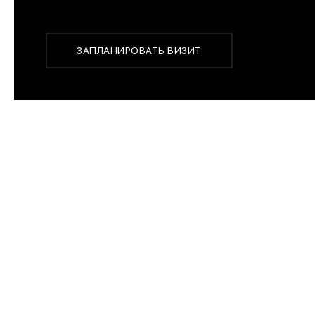
Или заказать доставку с примеркой на удобный для 
ЗАПЛАНИРОВАТЬ ВИЗИТ
ПОХОЖИЕ МОДЕЛИ