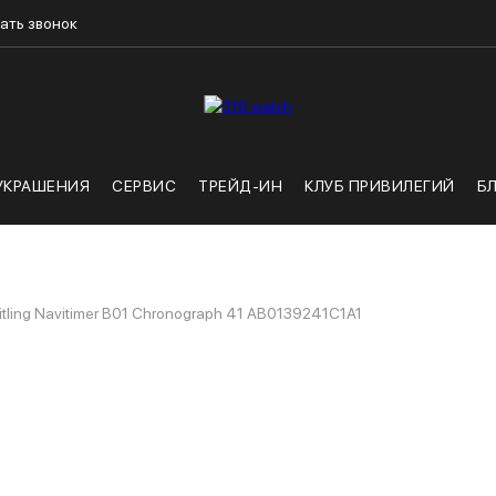
ать звонок
УКРАШЕНИЯ
СЕРВИС
ТРЕЙД-ИН
КЛУБ ПРИВИЛЕГИЙ
Б
itling Navitimer B01 Chronograph 41 AB0139241C1A1