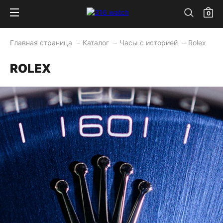
0
Главная страница
Каталог
Часы с историей
Rolex
ROLEX