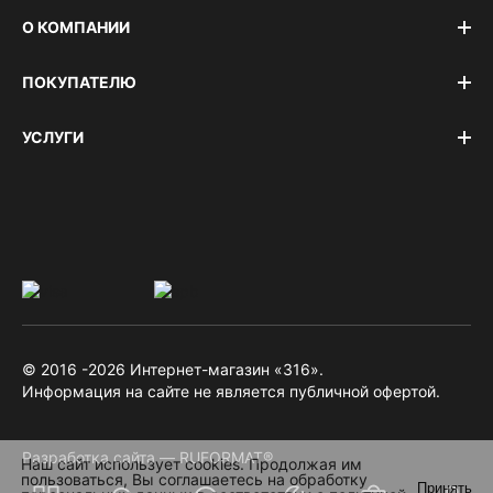
О КОМПАНИИ
ПОКУПАТЕЛЮ
УСЛУГИ
© 2016 -2026 Интернет-магазин «316».
Информация на сайте не является публичной офертой.
Разработка сайта — RUFORMAT®
Наш сайт использует cookies. Продолжая им
пользоваться, Вы соглашаетесь на обработку
Принять