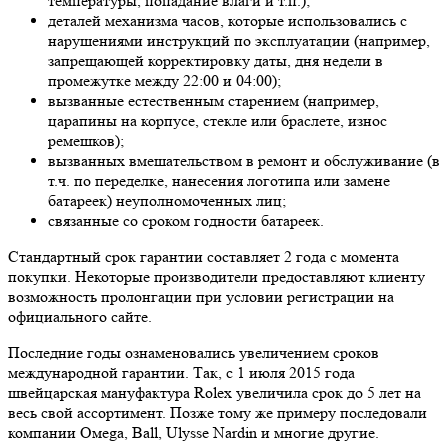
температуры, попадание влаги и т.п.);
деталей механизма часов, которые использовались с
нарушениями инструкций по эксплуатации (например,
запрещающей корректировку даты, дня недели в
промежутке между 22:00 и 04:00);
вызванные естественным старением (например,
царапины на корпусе, стекле или браслете, износ
ремешков);
вызванных вмешательством в ремонт и обслуживание (в
т.ч. по переделке, нанесения логотипа или замене
батареек) неуполномоченных лиц;
связанные со сроком годности батареек.
Стандартный срок гарантии составляет 2 года с момента
покупки. Некоторые производители предоставляют клиенту
возможность пролонгации при условии регистрации на
официального сайте.
Последние годы ознаменовались увеличением сроков
международной гарантии. Так, с 1 июля 2015 года
швейцарская мануфактура Rolex увеличила срок до 5 лет на
весь свой ассортимент. Позже тому же примеру последовали
компании Oмеga, Ball, Ulysse Nardin и многие другие.