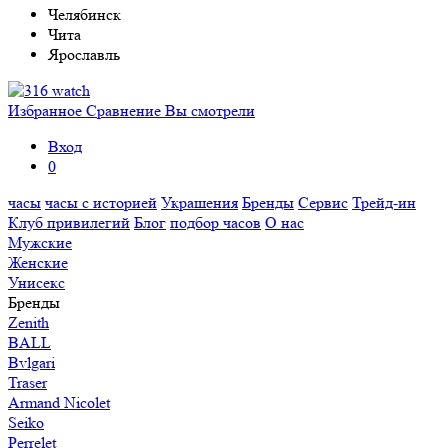
Челябинск
Чита
Ярославль
Избранное
Сравнение
Вы смотрели
Вход
0
часы
часы с историей
Украшения
Бренды
Сервис
Трейд-ин
Клуб привилегий
Блог
подбор часов
О нас
Мужские
Женские
Унисекс
Бренды
Zenith
BALL
Bvlgari
Traser
Armand Nicolet
Seiko
Perrelet