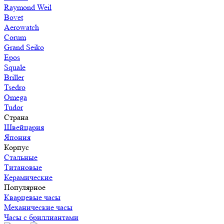
Raymond Weil
Bovet
Aerowatch
Corum
Grand Seiko
Epos
Squale
Briller
Tsedro
Omega
Tudor
Страна
Швейцария
Япония
Корпус
Стальные
Титановые
Керамические
Популярное
Кварцевые часы
Механические часы
Часы с бриллиантами