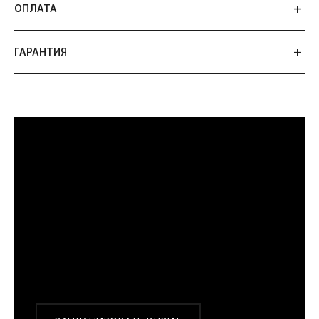
ОПЛАТА
ГАРАНТИЯ
ПРИМЕРИТЬ ИЗДЕЛИЕ В БУТИКЕ
Перед покупкой Вы можете приехать в наш
бутик на примерку
г. Москва, Новинский бульвар 31, ТЦ ВЭБ.РФ
с 10:00 до 22:00
Или заказать доставку с примеркой на удобный
для Вас адрес по Москве и области