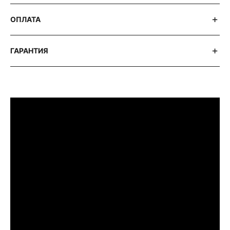
ОПЛАТА
ГАРАНТИЯ
ПРИМЕРИТЬ ИЗДЕЛИЕ В БУТИКЕ
Перед покупкой Вы можете приехать в
наш бутик на примерку
г. Москва, Новинский бульвар 31, ТЦ ВЭБ.РФ
с 10:00 до 22:00
Или заказать доставку с примеркой на
удобный для Вас адрес по Москве и
области