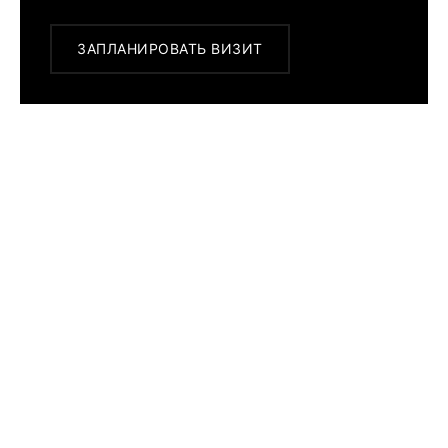
ЗАПЛАНИРОВАТЬ ВИЗИТ
ПОХОЖИЕ МОДЕЛИ
Rolex Oyster
Perpetual 41
124300-
0002