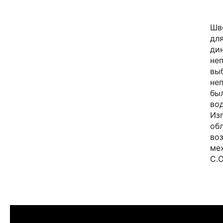
Шв
дл
ди
не
вы
не
бы
во
Из
об
во
ме
C.O