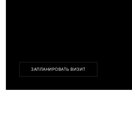
ПРИМЕРИТЬ ИЗДЕЛИЕ В БУ
Перед покупкой Вы можете приехать в наш бу
г. Москва, Новинский бульвар 31, ТЦ ВЭБ.РФ
с 10:00 до 22:00
Или заказать доставку с примеркой на удобны
ЗАПЛАНИРОВАТЬ ВИЗИТ
ПОХОЖИЕ МОДЕЛИ