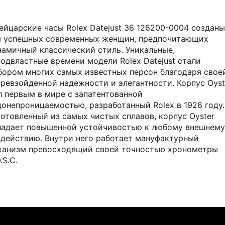
ейцарские часы Rolex Datejust 36 126200-0004 созданы
я успешных современных женщин, предпочитающих
намичный классический стиль. Уникальные,
подвластные времени модели Rolex Datejust стали
бором многих самых известных персон благодаря свое
превзойденной надежности и элегантности. Корпус Oyst
л первым в мире с запатентованной
донепроницаемостью, разработанный Rolex в 1926 году.
готовленный из самых чистых сплавов, корпус Oyster
ладает повышенной устойчивостью к любому внешнему
здействию. Внутри него работает мануфактурный
ханизм превосходящий своей точностью хронометры
.S.C.