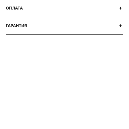
ОПЛАТА
ГАРАНТИЯ
АВТОРСКИЕ СТАТЬИ 316 WATCH
ВСЕ ПРО
МЕХАНИЧЕСКИЕ
КАЛИБРЫ
GRAND
SEIKO 9S