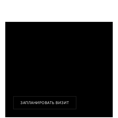
ПРЕДСТАВЛЕНИИ
ЯПОНЦЕВ.
ПРИМЕРИТЬ ИЗДЕЛИЕ В БУТИКЕ
Перед покупкой Вы можете приехать в
наш бутик на примерку
г. Москва, Новинский бульвар 31, ТЦ ВЭБ.РФ
с 10:00 до 22:00
Или заказать доставку с примеркой на
удобный для Вас адрес по Москве и
области
ЗАПЛАНИРОВАТЬ ВИЗИТ