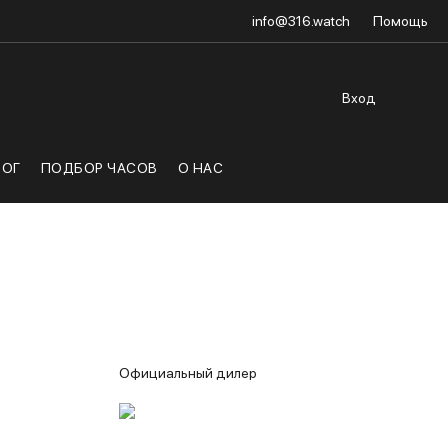
info@316.watch
Помощь
Вход
ЛОГ
ПОДБОР ЧАСОВ
О НАС
Официальный дилер