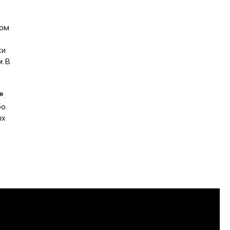
ром
ки
. В
®.
о.
ых