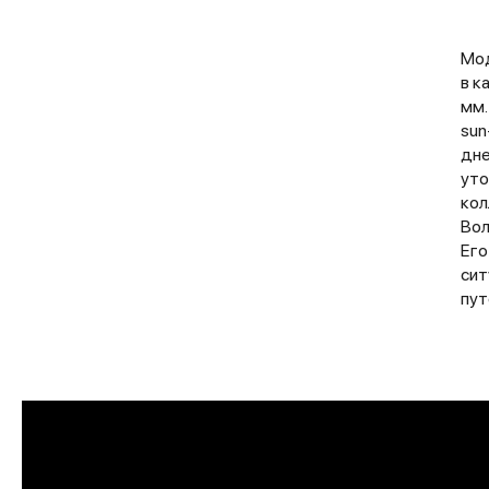
Мод
в к
мм.
sun
дне
уто
кол
Вол
Его
сит
пут
ПРИМЕРИТЬ ИЗДЕЛИЕ В БУ