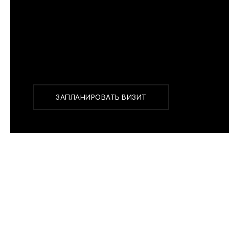
Перед покупкой Вы можете приехать в наш бутик на
г. Москва, Новинский бульвар 31, ТЦ ВЭБ.РФ
с 10:00 до 22:00
Или заказать доставку с примеркой на удобный для 
ЗАПЛАНИРОВАТЬ ВИЗИТ
ПОХОЖИЕ МОДЕЛИ