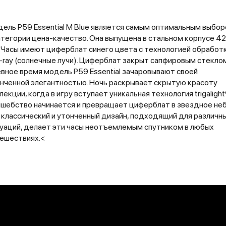
ель P59 Essential M Blue является самым оптимальным выбо
атегории цена-качество. Она выпущена в стальном корпусе 42
 Часы имеют циферблат синего цвета с технологией обработ
-ray (солнечные лучи). Циферблат закрыт сапфировым стеклом
вное время модель P59 Essential зачаровывают своей
нченной элегантностью. Ночь раскрывает скрытую красоту
лекции, когда в игру вступает уникальная технология trigalight
шебство начинается и превращает циферблат в звездное неб
 классический и утонченный дизайн, подходящий для различн
уаций, делает эти часы неотъемлемым спутником в любых
ешествиях.<
ТИКЕ