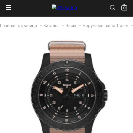
0
Главная страница
Каталог
Часы
Наручные часы Traser