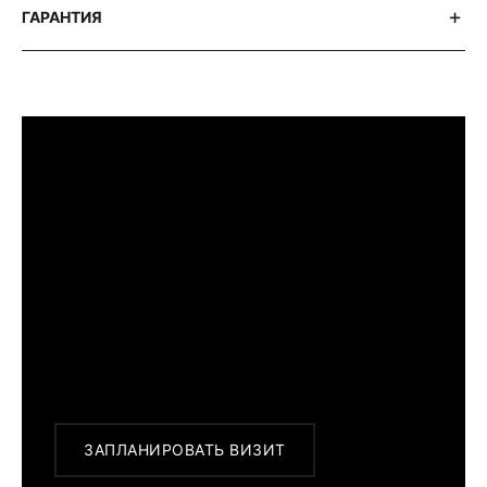
ГАРАНТИЯ
ПРИМЕРИТЬ ИЗДЕЛИЕ В БУТИКЕ
Перед покупкой Вы можете приехать в
наш бутик на примерку
г. Москва, Новинский бульвар 31, ТЦ ВЭБ.РФ
с 10:00 до 22:00
Или заказать доставку с примеркой на
удобный для Вас адрес по Москве и
области
ЗАПЛАНИРОВАТЬ ВИЗИТ