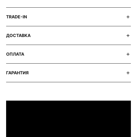
TRADE-IN
ДОСТАВКА
ОПЛАТА
ГАРАНТИЯ
ПРИМЕРИТЬ ИЗДЕЛИЕ В БУТИКЕ
Перед покупкой Вы можете приехать в
наш бутик на примерку