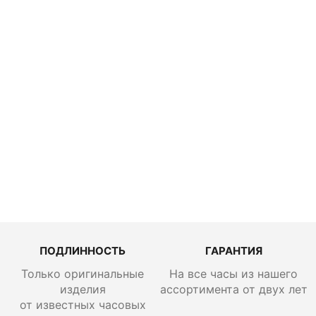
Traser P67
Officer Pro
Black 111071
50 600
руб.
ПОДЛИННОСТЬ
ГАРАНТИЯ
Только оригинальные
На все часы из нашего
изделия
ассортимента от двух лет
от известных часовых