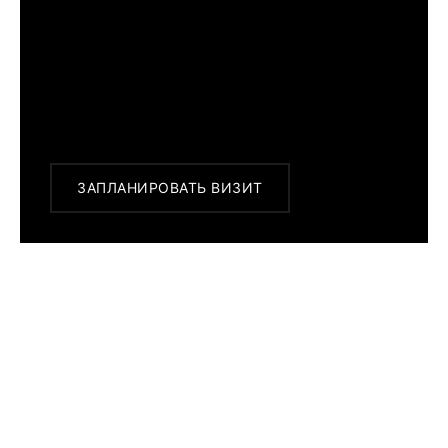
г. Москва, Новинский бульвар 31, ТЦ ВЭБ.РФ
с 10:00 до 22:00
Или заказать доставку с примеркой на
удобный для Вас адрес по Москве и
области
ЗАПЛАНИРОВАТЬ ВИЗИТ
ПОХОЖИЕ МОДЕЛИ