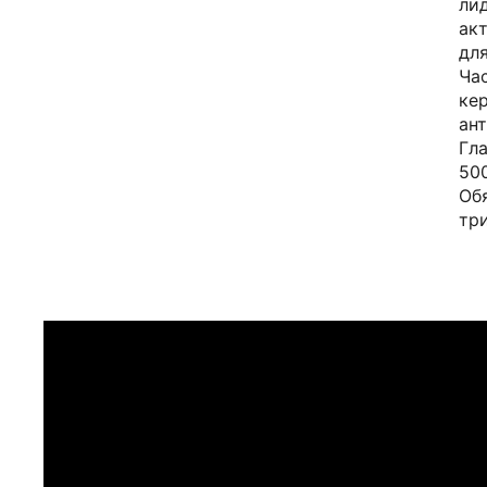
ли
ак
дл
Ча
ке
ан
Гл
50
Об
тр
ПРИМЕРИТЬ ИЗДЕЛИЕ В 
Перед покупкой Вы можете приехать в наш 
г. Москва, Новинский бульвар 31, ТЦ ВЭБ.РФ