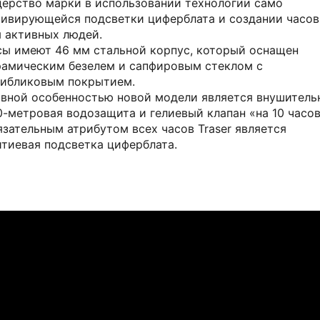
дерство марки в использовании технологии само
тивирующейся подсветки циферблата и создании часов
я активных людей.
сы имеют 46 мм стальной корпус, который оснащен
рамическим безелем и сапфировым стеклом с
тибликовым покрытием.
авной особенностью новой модели является внушитель
0-метровая водозащита и гелиевый клапан «на 10 часов
язательным атрибутом всех часов Traser является
итиевая подсветка циферблата.
БУТИКЕ
бутик на примерку