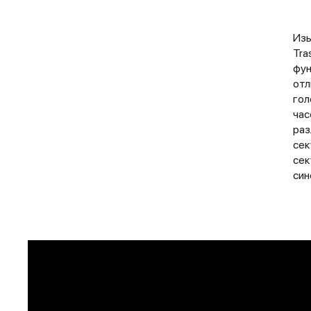
Изы
Tra
фун
отл
гол
час
раз
сек
сек
син
ПРИМЕРИТЬ ИЗДЕЛИЕ В 