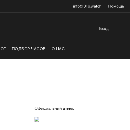
info@316.watch
Помощь
Вход
ЛОГ
ПОДБОР ЧАСОВ
О НАС
Официальный дилер