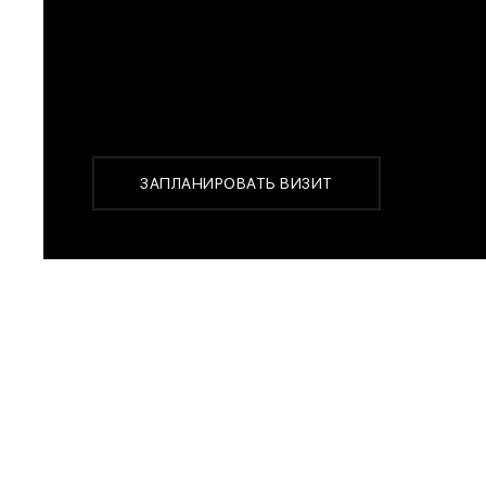
Перед покупкой Вы можете приехать в наш бутик
г. Москва, Новинский бульвар 31, ТЦ ВЭБ.РФ
с 10:00 до 22:00
Или заказать доставку с примеркой на удобный д
ЗАПЛАНИРОВАТЬ ВИЗИТ
ПОХОЖИЕ МОДЕЛИ