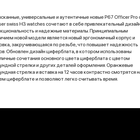
сканные, универсальные и аутентичные новые P67 Officer Pro 
ser swiss H3 watches сочетают в себе привлекательный дизайн
кциональность и надежные материалы. Принципиальным
ичием новой модели является новый эргономичный корпус и
овка, закручивающаяся по резьбе, что повышает надежность
ов. Обновлен дизайн циферблата, в котором использованы
личные сочетания основного цвета циферблата с цветом
ундной стрелки и других деталей оформления. Оранжевые
ундная стрелка и вставка на 12 часов контрастно смотрятся н
ем циферблате и позволяют легко считывать время.
БУТИКЕ