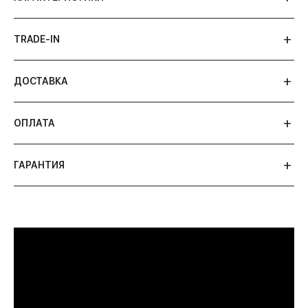
TRADE-IN
ДОСТАВКА
ОПЛАТА
ГАРАНТИЯ
ПРИМЕРИТЬ ИЗДЕЛИЕ В БУТИКЕ
Перед покупкой Вы можете приехать в наш
бутик на примерку