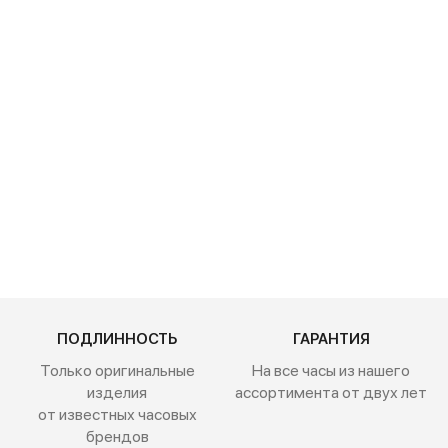
Traser P67
Officer Pro
Black 111071
50 600 руб.
ПОДЛИННОСТЬ
ГАРАНТИЯ
Только оригинальные
На все часы из нашего
изделия
ассортимента от двух лет
от известных часовых
брендов