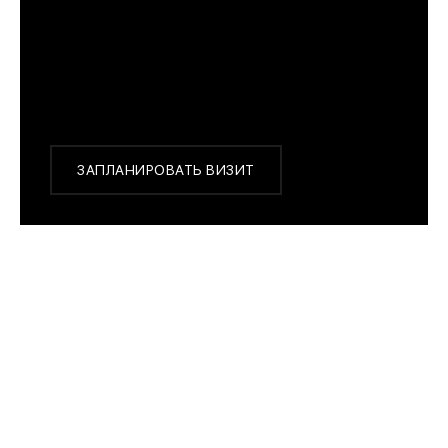
г. Москва, Новинский бульвар 31, ТЦ ВЭБ.РФ
с 10:00 до 22:00
Или заказать доставку с примеркой на удобный
для Вас адрес по Москве и области
ЗАПЛАНИРОВАТЬ ВИЗИТ
ПОХОЖИЕ МОДЕЛИ