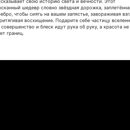
ссказывает свою историю света и вечности. Этот
ысканный шедевр словно звёздная дорожка, заплетённа
ебро, чтобы сиять на вашем запястье, завораживая взг
притягивая восхищение. Подарите себе частицу вселенн
 совершенство и блеск идут рука об руку, а красота не
ет границ.
ТИКЕ
тик на примерку
й для Вас адрес по Москве и области