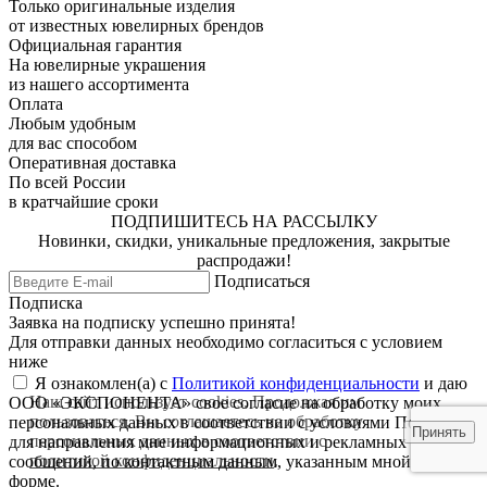
Только оригинальные изделия
от известных ювелирных брендов
Официальная гарантия
На ювелирные украшения
из нашего ассортимента
Оплата
Любым удобным
для вас способом
Оперативная доставка
По всей России
в кратчайшие сроки
ПОДПИШИТЕСЬ НА РАССЫЛКУ
Новинки, скидки, уникальные предложения, закрытые
распродажи!
Подписаться
Подписка
Заявка на подписку успешно принята!
Для отправки данных необходимо согласиться с условием
ниже
Я ознакомлен(а) с
Политикой конфиденциальности
и даю
Наш сайт использует cookies. Продолжая им
ООО «ЭКСПОНЕНТА» свое согласие на обработку моих
пользоваться, Вы соглашаетесь на обработку
персональных данных в соответствии с условиями Политики
Принять
персональных данных в соответствии с
для направления мне информационных и рекламных
политикой конфиденциальности
.
сообщений, по контактным данным, указанным мной в
форме.