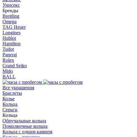
Унисекс
Бренды
Breitling
Omega
TAG Heuer
Longines
Hublot
Hamilton
Tudor
Panerai
Rolex
Grand Seiko
Mido
BALL
Все украшения
Браслеты
Колье
Кольца
Серьги
Кольца
Обручальные кольца
Помолвочные кольца
Кольца c одним камнем