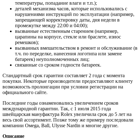
температуры, попадание влаги и т.п.);
деталей механизма часов, которые использовались с
нарушениями инструкций по эксплуатации (например,
запрещающей корректировку даты, дня недели в
промежутке между 22:00 и 04:00);
вызванные естественным старением (например,
царапины на корпусе, стекле или браслете, износ
ремешков);
вызванных вмешательством в ремонт и обслуживание (в
т.ч. по переделке, нанесения логотипа или замене
батареек) неуполномоченных лиц;
связанные со сроком годности батареек.
Стандартный срок гарантии составляет 2 года с момента
покупки. Некоторые производители предоставляют клиенту
возможность пролонгации при условии регистрации на
официального сайте.
Последние годы ознаменовались увеличением сроков
международной гарантии. Так, с 1 июля 2015 года
швейцарская мануфактура Rolex увеличила срок до 5 лет на
весь свой ассортимент. Позже тому же примеру последовали
компании Oмеga, Ball, Ulysse Nardin и многие другие.
Описание