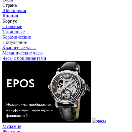
Страна
Швейцария
Япония
Корпус
Стальные
Титановые
Керамические
Популярное
Кварцевые часы
Механические часы
Часы с бриллиантами
Мужские
Женские