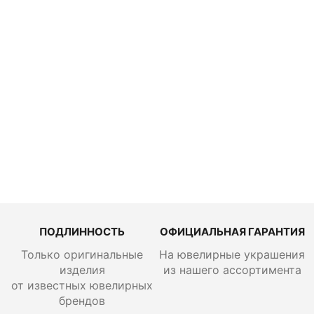
Колье Alrosa
Diamonds
5L183C21S
3 787 600
руб.
ПОДЛИННОСТЬ
ОФИЦИАЛЬНАЯ ГАРАНТИЯ
Только оригинальные
На ювелирные украшения
изделия
из нашего ассортимента
от известных ювелирных
брендов