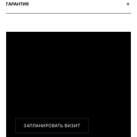
ГАРАНТИЯ
ПРИМЕРИТЬ ИЗДЕЛИЕ В БУТИКЕ
Перед покупкой Вы можете приехать в
наш бутик на примерку
г. Москва, Новинский бульвар 31, ТЦ ВЭБ.РФ
с 10:00 до 22:00
Или заказать доставку с примеркой на
удобный для Вас адрес по Москве и
области
ЗАПЛАНИРОВАТЬ ВИЗИТ