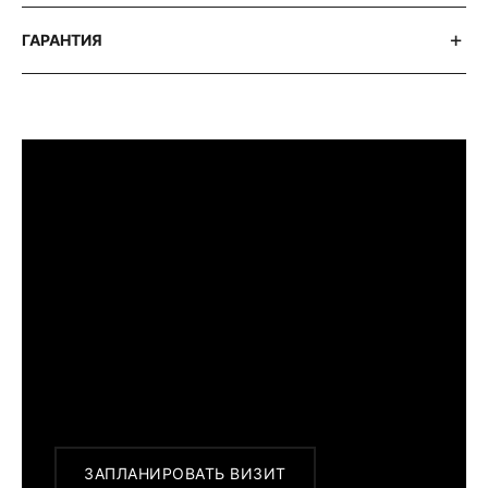
ГАРАНТИЯ
ПРИМЕРИТЬ ИЗДЕЛИЕ В БУТИКЕ
Перед покупкой Вы можете приехать в
наш бутик на примерку
г. Москва, Новинский бульвар 31, ТЦ ВЭБ.РФ
с 10:00 до 22:00
Или заказать доставку с примеркой на
удобный для Вас адрес по Москве и
области
ЗАПЛАНИРОВАТЬ ВИЗИТ