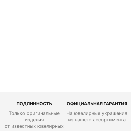
руб.
Колье Alrosa
Diamonds
5L183C21S
3 787 600
руб.
ПОДЛИННОСТЬ
ОФИЦИАЛЬНАЯ ГАРАНТИЯ
Только оригинальные
На ювелирные украшения
изделия
из нашего ассортимента
от известных ювелирных