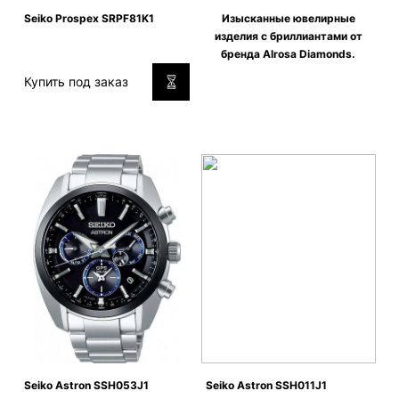
Seiko Prospex SRPF81K1
Изысканные ювелирные
изделия c бриллиантами от
бренда Alrosa Diamonds.
Купить под заказ
Seiko Astron SSH053J1
Seiko Astron SSH011J1