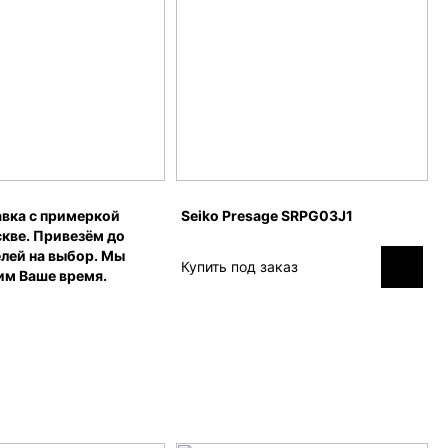
вка с примеркой
Seiko Presage SRPG03J1
кве. Привезём до
лей на выбор. Мы
Купить под заказ
им Ваше время.