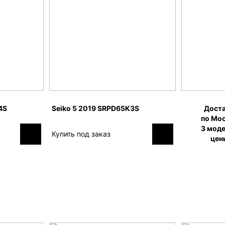
4S
Seiko 5 2019 SRPD65K3S
Доста
по Мос
3 моде
Купить под заказ
цен